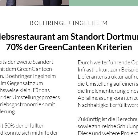
BOEHRINGER INGELHEIM
iebsrestaurant am Standort Dortmun
70% der GreenCanteen Kriterien
ts der zweite Standort
Durch weiterführende Opt
 mit dem GreenCanteen-
Infrastruktur, zum Beispi
n. Boehringer Ingelheim
Lieferantenstruktur auf 
t im Gegensatz zum
die Umstellung auf einen 
hsweise klein. Für das
die Implementierung eines
 der Umstellungsprozess
Abfallmessung konnten zus
triebsgastronomie somit
Nachhaltigkeit erfüllt wer
derung.
Zukünftig ist die Berec
t 50% der erfüllten
sowie zahlreiche Schulung
 konnte sich mithilfe der
Diese und weitere Projekt