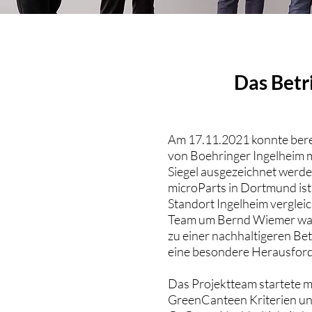
Das Betr
Am 17.11.2021 konnte berei
von Boehringer Ingelheim
Siegel ausgezeichnet werde
microParts in Dortmund is
Standort Ingelheim vergleic
Team um Bernd Wiemer war
zu einer nachhaltigeren Be
eine besondere Herausfor
Das Projektteam startete mi
GreenCanteen Kriterien und