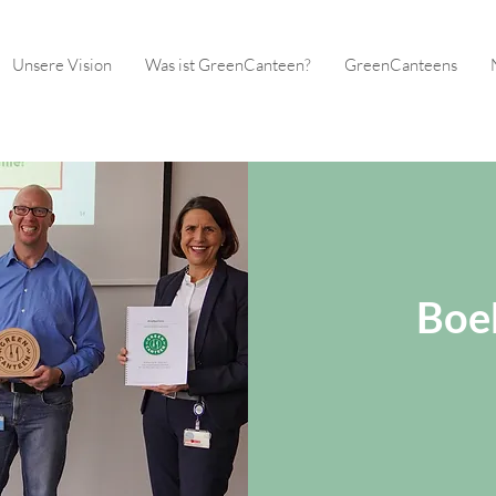
Unsere Vision
Was ist GreenCanteen?
GreenCanteens
Boe