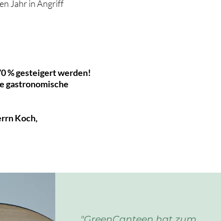
n Jahr in Angriff
0 % gesteigert werden!
re gastronomische
rrn Koch,
"GreenCanteen hat zum