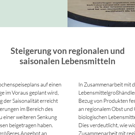
Steigerung von regionalen und
saisonalen Lebensmitteln
chenspeiseplans auf einen
In Zusammenarbeit mit d
age im Voraus geplant wird,
Lebensmittelgroßhändler
 der Saisonalität erreicht
Bezug von Produkten fest
rungen im Bereich des
an regionalem Obst und 
 zu einer weiteren Senkung
biologischen Lebensmitte
sen beigetragen haben.
Dies verdeutlicht, wie w
 größeres Angebot an
Zusammenarbeit mit regio