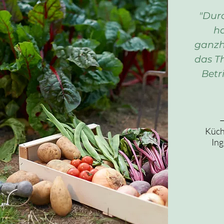
"Dur
ha
ganzhe
das T
Betr
Küch
Ing