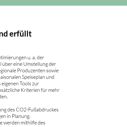
d erfüllt
imierungen u. a. der
el über eine Umstellung der
regionale Produzenten sowie
saisonalen Speiseplan und
 eigenen Tools zur
ätzliche Kriterien für mehr
den.
hnung des CO2-Fußabdruckes
en in Planung.
e werden mithilfe des