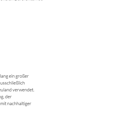
lang ein großer
usschließlich
Neuland verwendet.
ng, der
mit nachhaltiger