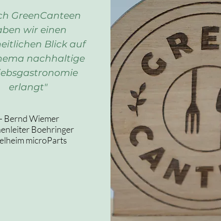
ch GreenCanteen
ben wir einen
itlichen Blick auf
hema nachhaltige
iebsgastronomie
erlangt"
— Bernd Wiemer
enleiter Boehringer
elheim microParts