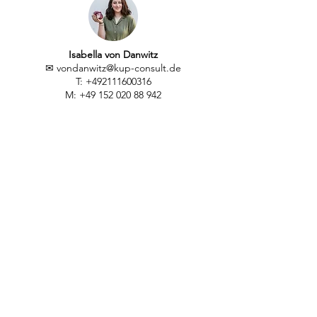
Isabella von Danwitz
✉
vondanwitz@kup-consult.de
T:
+492111600316
M:
+49 152 020 88 942
Flora Stein
✉
stein@kup-consult.de
T:
+492111600313
© 2021 by
K&P Consulting
|
GoGreen
|
Impressum & Datenschutz
|
Satzung &