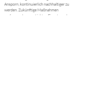
Ansporn, kontinuierlich nachhaltiger zu 
werden. Zukünftige Maßnahmen 
umfassen den verstärkten Einsatz und 
die Auslobung von Bio-Produkten, die 
Einführung eines Mentorenprogramms 
zur beruflichen Weiterbildung, eine 
nachhaltige Gastraumgestaltung sowie 
die Berechnung des CO₂-Fußabdrucks 
der angebotenen Speisen.
Die Zusammenarbeit mit der 
Freudenberg Kaffeebar hat 
GreenCanteen und GreenCoffeebar 
erneut große Freude bereitet, und die 
Umsetzung weiterer nachhaltiger 
Maßnahmen wird mit Spannung 
erwartet – Herzlichen Glückwunsch!