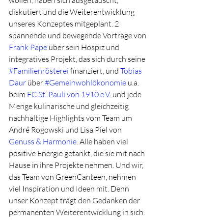
diskutiert und die Weiterentwicklung 
unseres Konzeptes mitgeplant. 2 
spannende und bewegende Vorträge von 
Frank Pape
 über sein Hospiz und 
integratives Projekt, das sich durch seine 
#Familienrösterei
 finanziert, und 
Tobias 
Daur
 über 
#Gemeinwohlökonomie
 u.a. 
beim 
FC St. Pauli von 1910 e.V.
 und jede 
Menge kulinarische und gleichzeitig 
nachhaltige Highlights vom Team um 
André Rogowski und Lisa Piel von 
Genuss & Harmonie
. Alle haben viel 
positive Energie getankt, die sie mit nach 
Hause in ihre Projekte nehmen. Und wir, 
das Team von GreenCanteen, nehmen 
viel Inspiration und Ideen mit. Denn 
unser Konzept trägt den Gedanken der 
permanenten Weiterentwicklung in sich. 