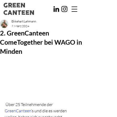
Ekkehart Lehmann
7. März 2024
2. GreenCanteen
ComeTogether bei WAGO in
Minden
 Über 25 Teilnehmende der 
GreenCanteen
‘s und die es werden 
wollen, haben sich ausgetauscht, 